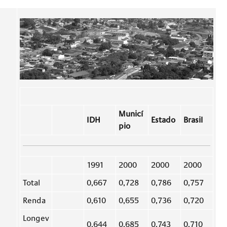
Municí
IDH
Estado
Brasil
pio
1991
2000
2000
2000
Total
0,667
0,728
0,786
0,757
Renda
0,610
0,655
0,736
0,720
Longev
0,644
0,685
0,743
0,710