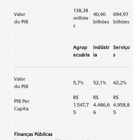
138,38
Valor
40,40
694,97
milhõe
do PIB
bilhões
bilhões
s
Agrop
Indústr
Serviço
ecuária
ia
s
Valor
5,7%
52,1%
42,2%
do PIB
R$
R$
R$
PIB Per
1.547,7
4.486,6
4.958,8
Capita
5
6
5
Finanças Públicas