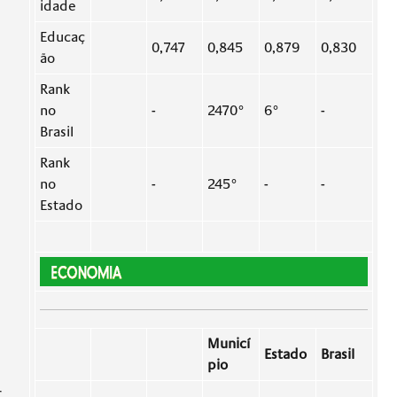
idade
Educaç
0,747
0,845
0,879
0,830
ão
Rank
no
-
2470°
6°
-
Brasil
Rank
no
-
245°
-
-
Estado
Municí
Estado
Brasil
pio
r