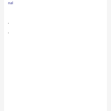
nal
.
.