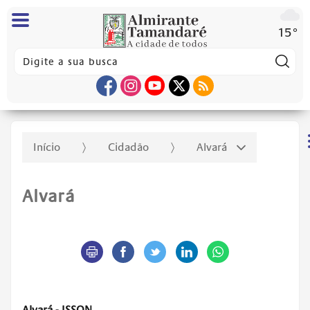
15°
Pes
Início
Cidadão
Alvará
Alvará